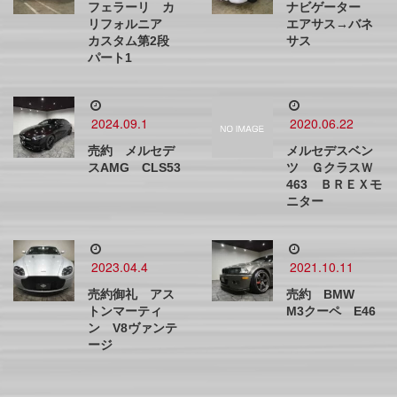
フェラーリ カ
ナビゲーター
リフォルニア
エアサス→バネ
カスタム第2段
サス
パート1
2024.09.1
2020.06.22
売約 メルセデ
メルセデスベン
スAMG CLS53
ツ ＧクラスＷ
463 ＢＲＥＸモ
ニター
2023.04.4
2021.10.11
売約御礼 アス
売約 BMW
トンマーティ
M3クーペ E46
ン V8ヴァンテ
ージ