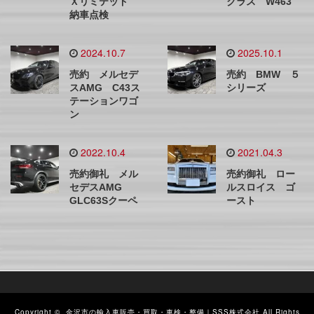
Ｘリミテッド
クラス W463
納車点検
2024.10.7
2025.10.1
売約 メルセデ
売約 BMW ５
スAMG C43ス
シリーズ
テーションワゴ
ン
2022.10.4
2021.04.3
売約御礼 メル
売約御礼 ロー
セデスAMG
ルスロイス ゴ
GLC63Sクーペ
ースト
Copyright ©
金沢市の輸入車販売・買取・車検・整備｜SSS株式会社
All Rights