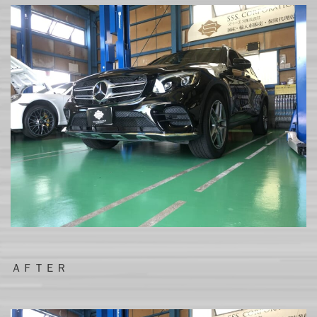
ＡＦＴＥＲ