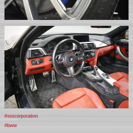
#ssscorporation
#bww