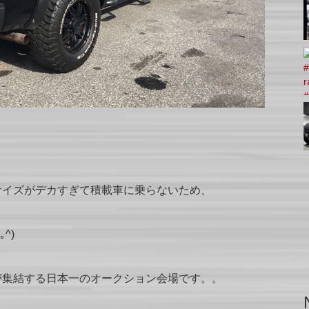
！
サイズがデカすぎて積載車に乗らないため、
^)
が集結する日本一のオークション会場です。。