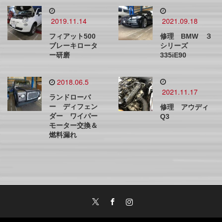
2019.11.14
2021.09.18
フィアット500
修理 BMW ３
ブレーキロータ
シリーズ
ー研磨
335iE90
2018.06.5
2021.11.17
ランドローバ
ー ディフェン
修理 アウディ
ダー ワイパー
Q3
モーター交換＆
燃料漏れ
Twitter
Facebook
Instagram