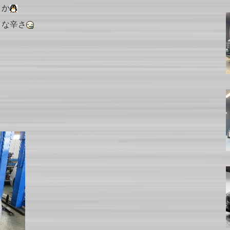
うか
うな辛さ