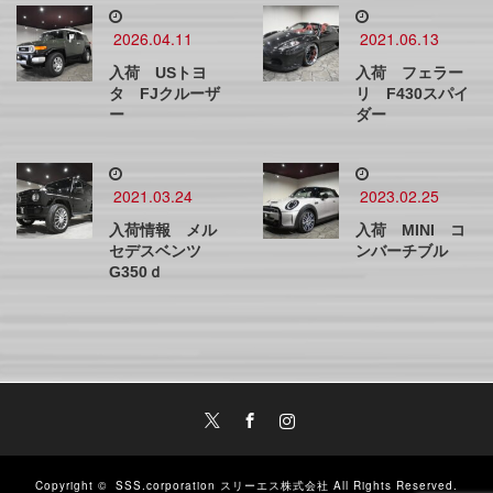
2026.04.11
2021.06.13
入荷 USトヨ
入荷 フェラー
タ FJクルーザ
リ F430スパイ
ー
ダー
2021.03.24
2023.02.25
入荷情報 メル
入荷 MINI コ
セデスベンツ
ンバーチブル
G350ｄ
Twitter
Facebook
Instagram
Copyright ©
SSS.corporation スリーエス株式会社
All Rights Reserved.