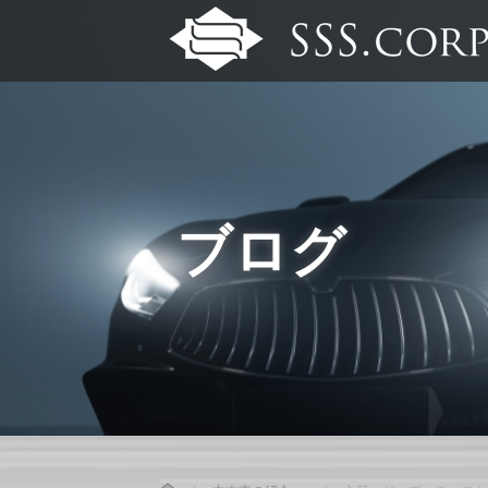
ブログ
Home