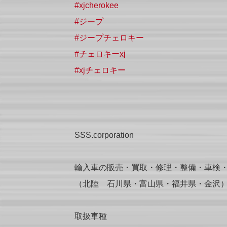
#xjcherokee
#ジープ
#ジープチェロキー
#チェロキーxj
#xjチェロキー
SSS.corporation
輸入車の販売・買取・修理・整備・車検
（北陸 石川県・富山県・福井県・金沢
取扱車種