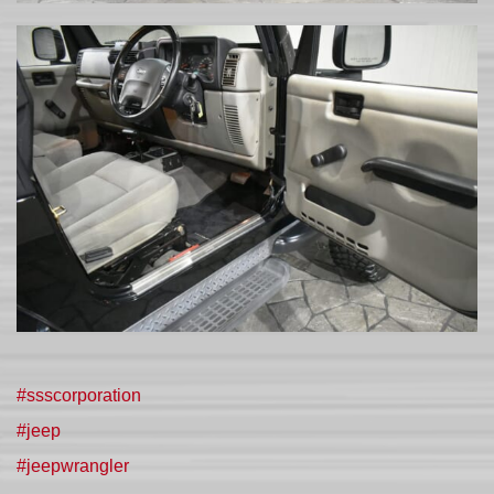
#ssscorporation
#jeep
#jeepwrangler