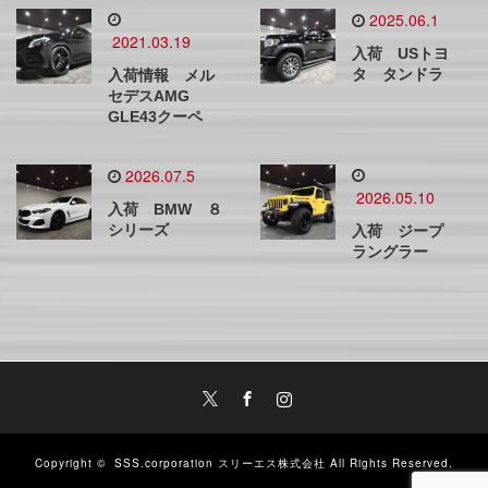
2025.06.1
2021.03.19
入荷 USトヨ
タ タンドラ
入荷情報 メル
セデスAMG
GLE43クーペ
2026.07.5
2026.05.10
入荷 BMW ８
シリーズ
入荷 ジープ
ラングラー
Twitter
Facebook
Instagram
Copyright ©
SSS.corporation スリーエス株式会社
All Rights Reserved.