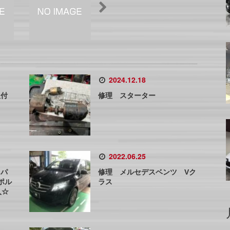
2024.12.18
取付
修理 スターター
2022.06.25
 パ
修理 メルセデスベンツ Vク
ポル
ラス
入☆