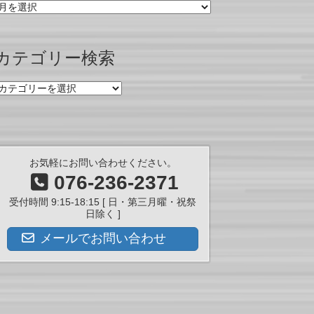
月
別
ア
ー
カテゴリー検索
カ
イ
カ
ブ
テ
ゴ
リ
ー
検
お気軽にお問い合わせください。
索
076-236-2371
受付時間 9:15-18:15 [ 日・第三月曜・祝祭
日除く ]
メールでお問い合わせ