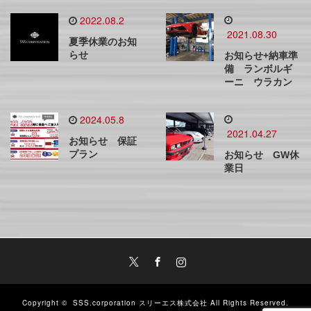
2022.08.2
2021.08.30
夏季休業のお知
らせ
お知らせ+納車準
備 ランボルギ
ーニ ウラカン
2024.05.8
2021.04.27
お知らせ 保証
プラン
お知らせ GW休
業日
Twitter
Facebook
Instagram
Copyright ©
SSS.corporation スリーエス株式会社
All Rights Reserved.